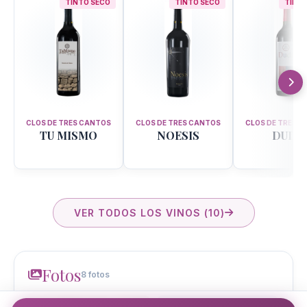
TINTO SECO
TINTO SECO
TINTO
CLOS DE TRES CANTOS
CLOS DE TRES CANTOS
CLOS DE TRES 
TU MISMO
NOESIS
DUDA
VER TODOS LOS VINOS (10)
Fotos
8 fotos