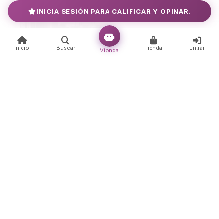
INICIA SESIÓN PARA CALIFICAR Y OPINAR.
Inicio
Buscar
Tienda
Entrar
Vionda
Ubicación
🔴 Cerrado
Servicios &
+52 1 442 359 0471
12 servicios
Amenidades
ATRACTIVOS
contacto@escueladevino.com