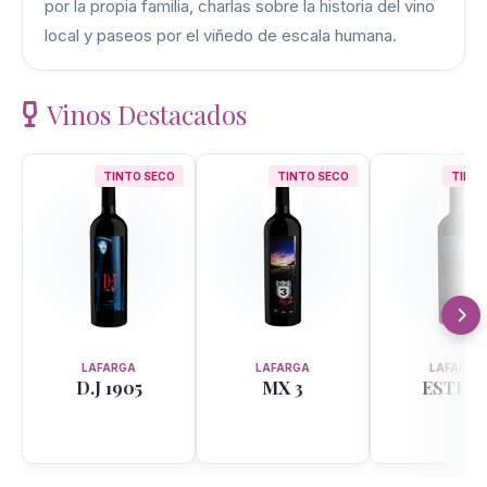
por la propia familia, charlas sobre la historia del vino
local y paseos por el viñedo de escala humana.
Vinos Destacados
TINTO SECO
TINTO SECO
TINTO
LAFARGA
LAFARGA
LAFARGA
D.J 1905
MX 3
ESTHE