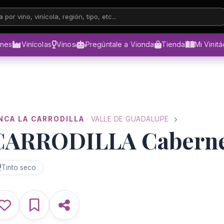
 por vino, vinícola, región, tipo, etc...
ones
Vinícolas
Vinos
Pregúntale a Vionda
Tienda
Mi Vinit
NCA LA CARRODILLA
· VALLE DE GUADALUPE
CARRODILLA Cabern
Tinto seco