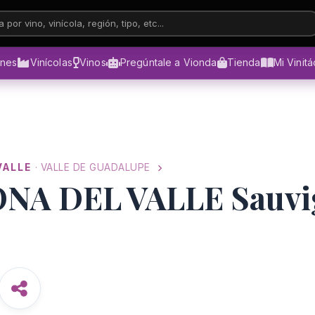
 por vino, vinícola, región, tipo, etc...
ones
Vinícolas
Vinos
Pregúntale a Vionda
Tienda
Mi Vinit
VALLE
· VALLE DE GUADALUPE
NA DEL VALLE Sauvi