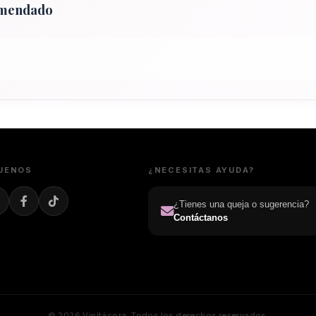
omendado
UENOS
¿NECESITAS AYUDA?
¿Tienes una queja o sugerencia?
Contáctanos
© 2026 Vinitácora. Todos los derechos reservados.