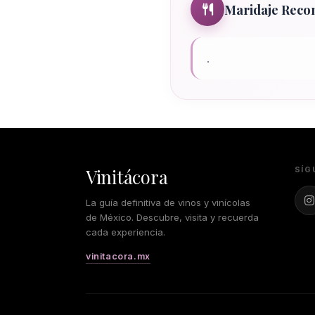
Maridaje Rec
.
Vinitácora
SÍG
La guía definitiva de vinos y vinícolas
de México. Descubre, visita y recuerda
cada experiencia.
vinitacora.mx