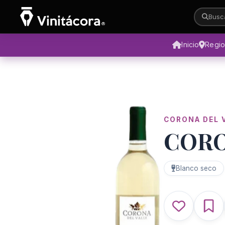
Busca
Inicio
Regi
CORONA DEL 
CORO
Blanco seco