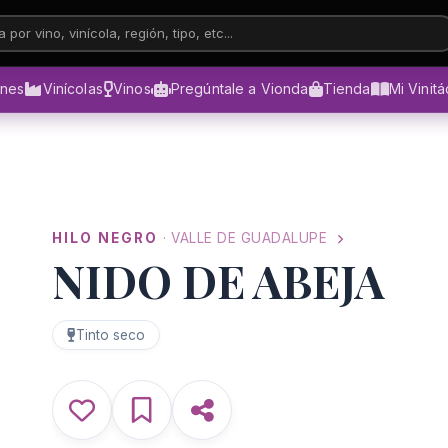
 por vino, vinícola, región, tipo, etc...
ones
Vinícolas
Vinos
Pregúntale a Vionda
Tienda
Mi Vinit
HILO NEGRO
· VALLE DE GUADALUPE
NIDO DE ABEJA
Tinto seco