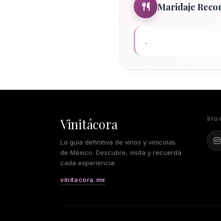
Maridaje Rec
.
Vinitácora
SÍG
La guía definitiva de vinos y vinícolas
de México. Descubre, visita y recuerda
cada experiencia.
vinitacora.mx