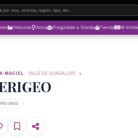
 por vino, vinícola, región, tipo, etc...
ones
Vinícolas
Vinos
Pregúntale a Vionda
Tienda
Mi Vinit
A MACIEL
· VALLE DE GUADALUPE
ERIGEO
into seco