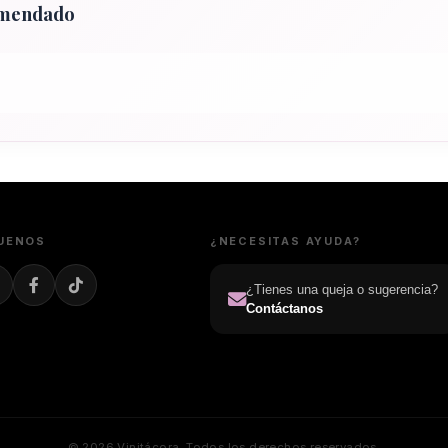
omendado
UENOS
¿NECESITAS AYUDA?
¿Tienes una queja o sugerencia?
Contáctanos
© 2026 Vinitácora. Todos los derechos reservados.