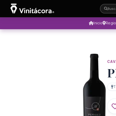
Busca
Inicio
Regi
CAV
P
T