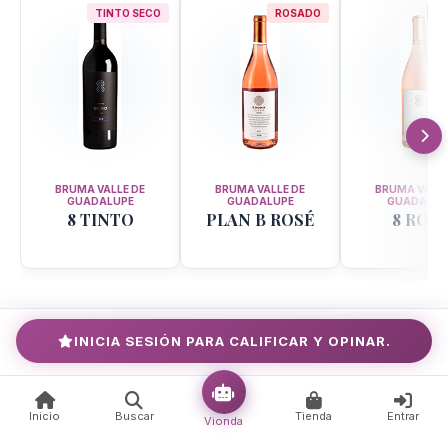
TINTO SECO
ROSADO
R
BRUMA VALLE DE
BRUMA VALLE DE
BRUMA VALLE
GUADALUPE
GUADALUPE
GUADALUP
8 TINTO
PLAN B ROSÉ
8 ROS
VER TODOS LOS VINOS (13)
INICIA SESIÓN PARA CALIFICAR Y OPINAR.
Fotos
Inicio
Buscar
Tienda
Entrar
Vionda
2 fotos