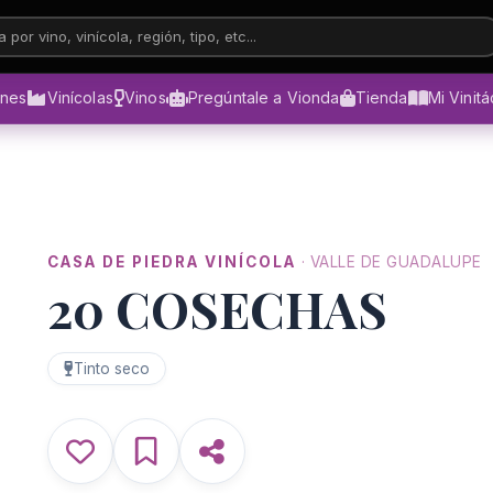
 por vino, vinícola, región, tipo, etc...
ones
Vinícolas
Vinos
Pregúntale a Vionda
Tienda
Mi Vinit
CASA DE PIEDRA VINÍCOLA
· VALLE DE GUADALUPE
20 COSECHAS
Tinto seco