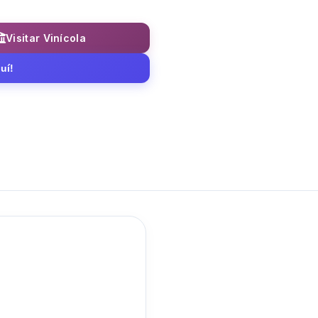
Visitar Vinícola
uí!