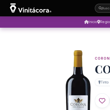
Busca
Inicio
Regi
CORON
CO
Tinto