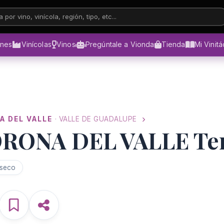
 por vino, vinícola, región, tipo, etc...
ones
Vinícolas
Vinos
Pregúntale a Vionda
Tienda
Mi Vinit
A DEL VALLE
· VALLE DE GUADALUPE
RONA DEL VALLE Tem
 seco