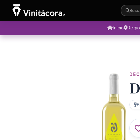
Busca
Inicio
Regi
DEC
D
B