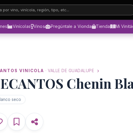
 por vino, vinícola, región, tipo, etc...
ones
Vinícolas
Vinos
Pregúntale a Vionda
Tienda
Mi Vinit
ANTOS VINICOLA
· VALLE DE GUADALUPE
ECANTOS Chenin Bl
lanco seco