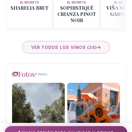
EL SECRETO
EL SECRETO
EL SECRET
SHARELIA BRUT
SOPHISTIQUÉ
VIÑA SEC
CRIANZA PINOT
GARNAC
NOIR
VER TODOS LOS VINOS (24)
Fotos
9 fotos