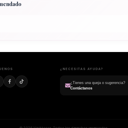
omendado
UENOS
¿NECESITAS AYUDA?
¿Tienes una queja o sugerencia?
Contáctanos
© 2026 Vinitácora. Todos los derechos reservados.