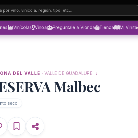
 por vino, vinícola, región, tipo, etc...
ones
Vinícolas
Vinos
Pregúntale a Vionda
Tienda
Mi Vinit
ONA DEL VALLE
· VALLE DE GUADALUPE
ESERVA Malbec
into seco