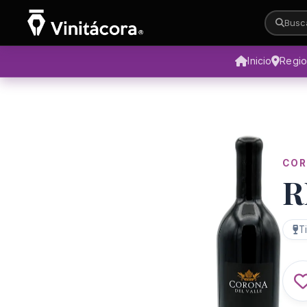
Busca
Inicio
Regi
COR
R
T