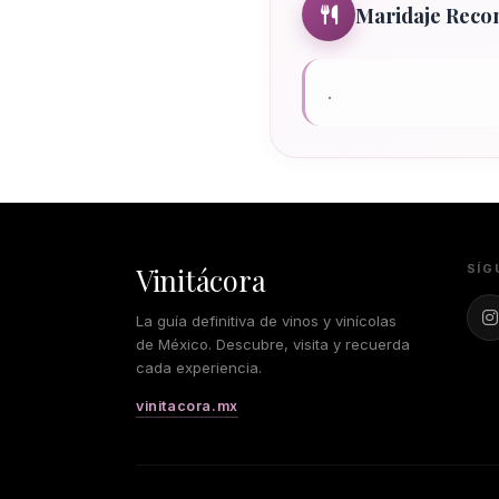
Maridaje Rec
.
Vinitácora
SÍG
La guía definitiva de vinos y vinícolas
de México. Descubre, visita y recuerda
cada experiencia.
vinitacora.mx