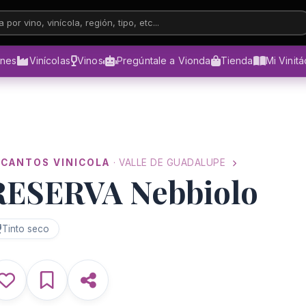
 por vino, vinícola, región, tipo, etc...
ones
Vinícolas
Vinos
Pregúntale a Vionda
Tienda
Mi Vinit
ECANTOS VINICOLA
· VALLE DE GUADALUPE
RESERVA Nebbiolo
Tinto seco