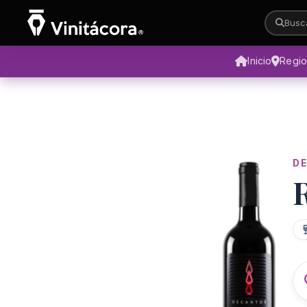
Busca
Inicio
Regi
D