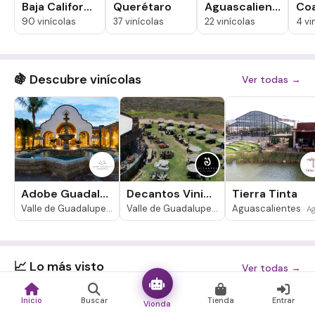
Baja California
Querétaro
Aguascalientes
Coa
90 vinícolas
37 vinícolas
22 vinícolas
4 vi
🍇 Descubre vinícolas
Ver todas →
Adobe Guadalupe
Decantos Vinicola
Tierra Tinta
Valle de Guadalupe
Valle de Guadalupe
Aguascalientes
· Baja California
· Baja California
· Aguascaliente
📈 Lo más visto
Ver todas →
Inicio
Buscar
Tienda
Entrar
Vionda