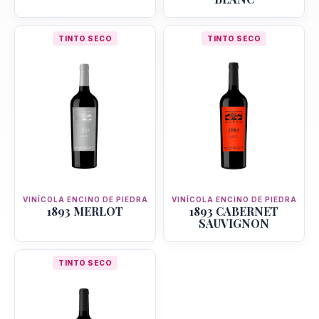
TINTO SECO
TINTO SECO
VINÍCOLA ENCINO DE PIEDRA
VINÍCOLA ENCINO DE PIEDRA
1893 MERLOT
1893 CABERNET
SAUVIGNON
TINTO SECO