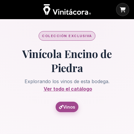
COLECCIÓN EXCLUSIVA
Vinícola Encino de
Piedra
Explorando los vinos de esta bodega.
Ver todo el catálogo
Vinos